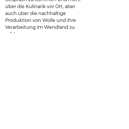
über die Kulinarik vor Ort, aber 
auch über die nachhaltige 
Produktion von Wolle und ihre 
Verarbeitung im Wendland zu 
erfahren.
An dieser Stelle ein herzliches 
Dankeschön für alle, die an den 
Tourismustagen 2024 
teilgenommen haben und bei 
Vorbereitung und Durchführung 
viel Engagement gezeigt haben. 
Eine Neuauflage dieser 
gelungenen Veranstaltung ist für 
den Herbst 2025 geplant.
Fotos: Christian Straub
Behind the scenes