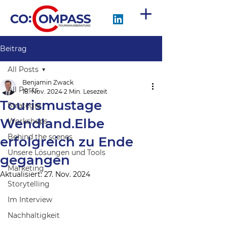
Beitrag
All Posts
Benjamin Zwack
All Posts
18. Nov. 2024
2 Min. Lesezeit
Tourismustage
Strategie
Wendland.Elbe
Workshops
Behind the scenes
erfolgreich zu Ende
Unsere Lösungen und Tools
gegangen
Marketing
Aktualisiert:
27. Nov. 2024
Storytelling
Im Interview
Nachhaltigkeit