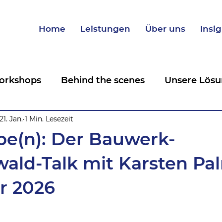
Home
Leistungen
Über uns
Insi
orkshops
Behind the scenes
Unsere Lösu
ng
21. Jan.
1 Min. Lesezeit
Im Interview
Nachhaltigkeit
MICE
ibe(n): Der Bauwerk-
ald-Talk mit Karsten P
ar 2026