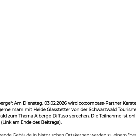
rberge“: Am Dienstag, 03.02.2026 wird co:compass-Partner Karst
r gemeinsam mit Heide Glasstetter von der Schwarzwald Touris
ld zum Thema Albergo Diffuso sprechen. Die Teilnahme ist onl
 (Link am Ende des Beitrags).
ehende Gebäude in historischen Ortskernen werden zu einem "dez