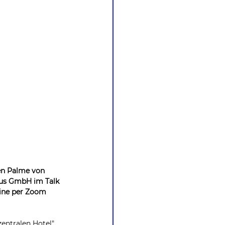
en Palme von 
mus GmbH im Talk 
ine per Zoom 
entralen Hotel" 