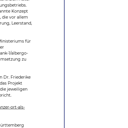
ungsbetriebs. 
kannte Konzept 
 die vor allem 
rung, Leerstand, 
nisteriums für 
er 
ank-1/albergo-
 Umsetzung zu 
 Dr. Friederike 
as Projekt 
die jeweiligen 
richt.
zer-ort-als-
Württemberg 