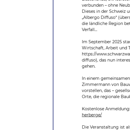
verbunden – ohne Neuba
Dieses in der Schweiz u
„Albergo Diffuso“ (übers
die ländliche Region b
Verfall…
Im September 2025 sta
Wirtschaft, Arbeit und 
https://www.schwarzwal
diffuso
), das nun inter
gehen.
In einem gemeinsamen, 
Zimmermann von Bauwer
vorstellen, das – gesell
Orte, die regionale Bau
Kostenlose Anmeldung:
herberge/
Die Veranstaltung ist