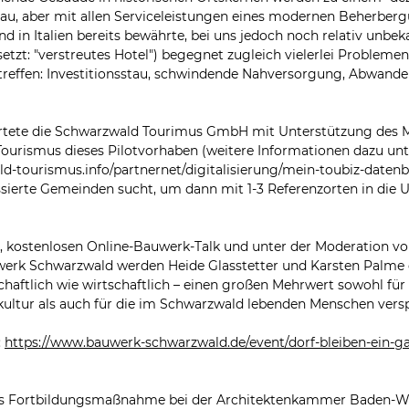
u, aber mit allen Serviceleistungen eines modernen Beherberg
nd in Italien bereits bewährte, bei uns jedoch noch relativ unbe
etzt: "verstreutes Hotel") begegnet zugleich vielerlei Problemen,
etreffen: Investitionsstau, schwindende Nahversorgung, Abwande
rtete die Schwarzwald Tourimus GmbH mit Unterstützung des Mi
Tourismus dieses Pilotvorhaben (weitere Informationen dazu unt
d-tourismus.info/partnernet/digitalisierung/mein-toubiz-datenb
essierte Gemeinden sucht, um dann mit 1-3 Referenzorten in die
kostenlosen Online-Bauwerk-Talk und unter der Moderation von
k Schwarzwald werden Heide Glasstetter und Karsten Palme d
schaftlich wie wirtschaftlich – einen großen Mehrwert sowohl für 
kultur als auch für die im Schwarzwald lebenden Menschen versp
 
https://www.bauwerk-schwarzwald.de/event/dorf-bleiben-ein-gan
 als Fortbildungsmaßnahme bei der Architektenkammer Baden-