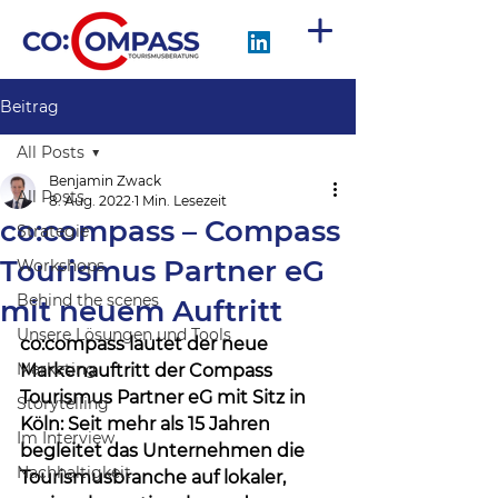
Beitrag
All Posts
Benjamin Zwack
All Posts
8. Aug. 2022
1 Min. Lesezeit
co:compass – Compass
Strategie
Tourismus Partner eG
Workshops
Behind the scenes
mit neuem Auftritt
Unsere Lösungen und Tools
co:compass lautet der neue 
Marketing
Markenauftritt der Compass 
Tourismus Partner eG mit Sitz in 
Storytelling
Köln: Seit 
mehr als 15 Jahren 
Im Interview
begleitet das Unternehmen die 
Nachhaltigkeit
Tourismusbranche auf lokaler, 