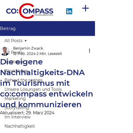
Beitrag
All Posts
Benjamin Zwack
All Posts
12. Feb. 2024
2 Min. Lesezeit
Die eigene
Strategie
Nachhaltigkeits-DNA
Workshops
Behind the scenes
im Tourismus mit
Unsere Lösungen und Tools
co:compass entwickeln
Marketing
und kommunizieren
Storytelling
Aktualisiert:
29. März 2024
Im Interview
Nachhaltigkeit