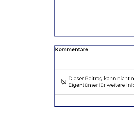
Kommentare
Dieser Beitrag kann nicht
Eigentümer für weitere Inf
Wenn KI die Reise plant:
Warum
Tourismusdestinationen
jetzt handeln müssen,
um nicht unsichtbar zu
werden.