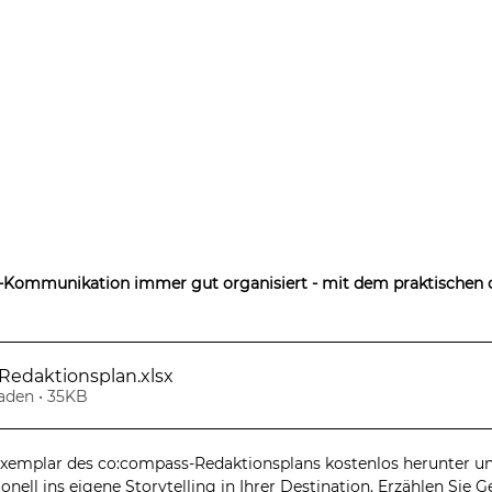
e-Kommunikation immer gut organisiert - mit dem praktischen
Redaktionsplan
.xlsx
aden • 35KB
 Exemplar des co:compass-Redaktionsplans kostenlos herunter un
onell ins eigene Storytelling in Ihrer Destination. Erzählen Sie G