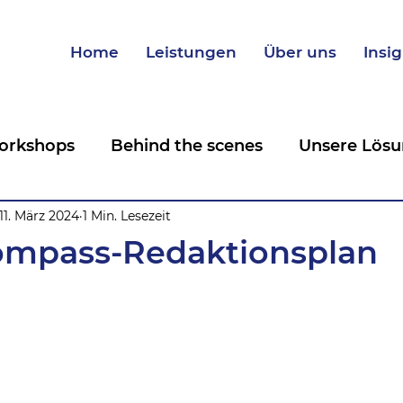
Home
Leistungen
Über uns
Insi
orkshops
Behind the scenes
Unsere Lösu
ng
11. März 2024
Im Interview
1 Min. Lesezeit
Nachhaltigkeit
MICE
ompass-Redaktionsplan