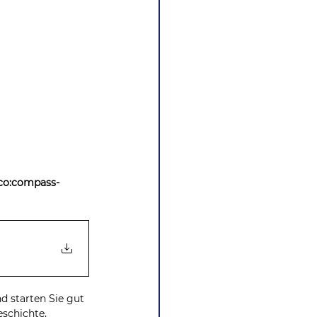
 co:compass-
d starten Sie gut 
eschichte, 