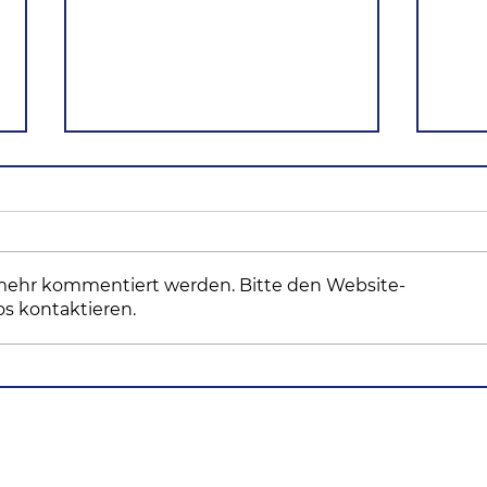
 mehr kommentiert werden. Bitte den Website-
os kontaktieren.
Im Rückblick: Darum
Com
ging es bei der 6.
Dor
Ausgabe von Compass &
Inn
Friends
län